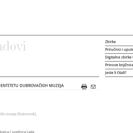
Zbirke
ndovi
Priručnici i uput
Digitalne zbirk
Prinove knjižni
Jeste li čitali?
ENTITETU DUBROVAČKIH MUZEJA
ački muzeji (Dubrovnik),
ogica / urednica Lada