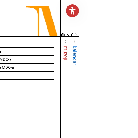
muzeji
kalendar
e
e MDC-a
ce MDC-a