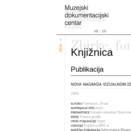
HR
|
EN
Zbirke, fo
mdc
Knjižnica
Publikacija
NOVA NAGRADA VIZUALNOM ID
2004
Franković, Orsat
AUTOR/I
ilustr.
MATERIJALNI OPIS
Vizualni identitet; Dubrov
PREDMETNICE
Tiskana građa
MEDIJ
Vijest
VRSTA PUBLIKACIJE
Knjižnica MDC-a
LOKACIJA
Informatica Museol
MATIČNA PUBLIKACIJA