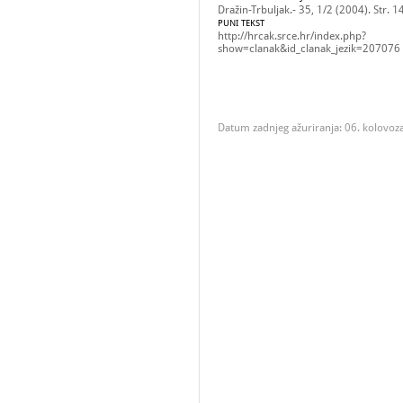
Dražin-Trbuljak.- 35, 1/2 (2004). Str. 1
PUNI TEKST
http://hrcak.srce.hr/index.php?
show=clanak&id_clanak_jezik=207076
Datum zadnjeg ažuriranja: 06. kolovoz