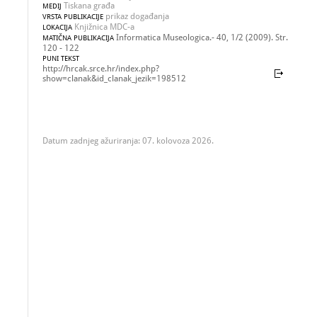
Tiskana građa
MEDIJ
prikaz događanja
VRSTA PUBLIKACIJE
Knjižnica MDC-a
LOKACIJA
Informatica Museologica.- 40, 1/2 (2009). Str.
MATIČNA PUBLIKACIJA
120 - 122
PUNI TEKST
http://hrcak.srce.hr/index.php?
show=clanak&id_clanak_jezik=198512
Datum zadnjeg ažuriranja: 07. kolovoza 2026.