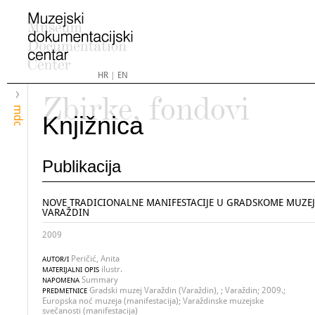
HR
|
EN
Zbirke, fondovi
mdc
Knjižnica
Publikacija
NOVE TRADICIONALNE MANIFESTACIJE U GRADSKOME MUZE
VARAŽDIN
2009
Peričić, Anita
AUTOR/I
ilustr.
MATERIJALNI OPIS
Summary
NAPOMENA
Gradski muzej Varaždin (Varaždin), ; Varaždin; 2009.;
PREDMETNICE
Europska noć muzeja (manifestacija); Varaždinske muzejske
svečanosti (manifestacija)