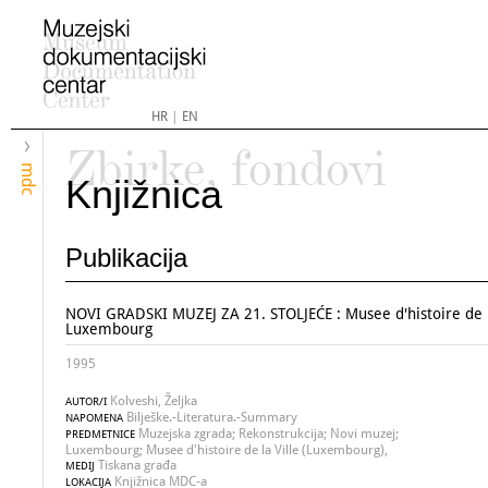
HR
|
EN
Zbirke, fondovi
mdc
Knjižnica
Publikacija
NOVI GRADSKI MUZEJ ZA 21. STOLJEĆE : Musee d'histoire de l
Luxembourg
1995
Kolveshi, Željka
AUTOR/I
Bilješke.-Literatura.-Summary
NAPOMENA
Muzejska zgrada; Rekonstrukcija; Novi muzej;
PREDMETNICE
Luxembourg; Musee d'histoire de la Ville (Luxembourg),
Tiskana građa
MEDIJ
Knjižnica MDC-a
LOKACIJA