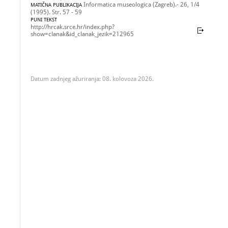
Informatica museologica (Zagreb).- 26, 1/4
MATIČNA PUBLIKACIJA
(1995). Str. 57 - 59
PUNI TEKST
http://hrcak.srce.hr/index.php?
show=clanak&id_clanak_jezik=212965
Datum zadnjeg ažuriranja: 08. kolovoza 2026.