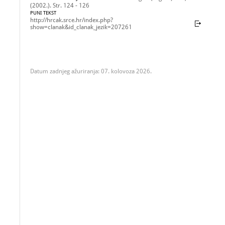
(2002.). Str. 124 - 126
PUNI TEKST
http://hrcak.srce.hr/index.php?
show=clanak&id_clanak_jezik=207261
Datum zadnjeg ažuriranja: 07. kolovoza 2026.