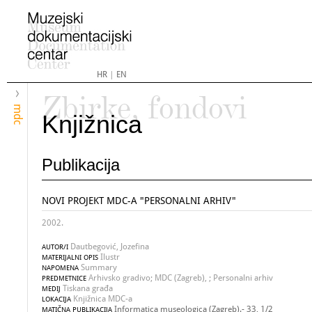
HR
|
EN
Zbirke, fondovi
mdc
Knjižnica
Publikacija
NOVI PROJEKT MDC-A "PERSONALNI ARHIV"
2002.
Dautbegović, Jozefina
AUTOR/I
Ilustr
MATERIJALNI OPIS
Summary
NAPOMENA
Arhivsko gradivo; MDC (Zagreb), ; Personalni arhiv
PREDMETNICE
Tiskana građa
MEDIJ
Knjižnica MDC-a
LOKACIJA
Informatica museologica (Zagreb).- 33, 1/2
MATIČNA PUBLIKACIJA