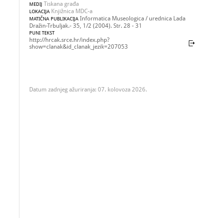
Tiskana građa
MEDIJ
Knjižnica MDC-a
LOKACIJA
Informatica Museologica / urednica Lada
MATIČNA PUBLIKACIJA
Dražin-Trbuljak.- 35, 1/2 (2004). Str. 28 - 31
PUNI TEKST
http://hrcak.srce.hr/index.php?
show=clanak&id_clanak_jezik=207053
Datum zadnjeg ažuriranja: 07. kolovoza 2026.