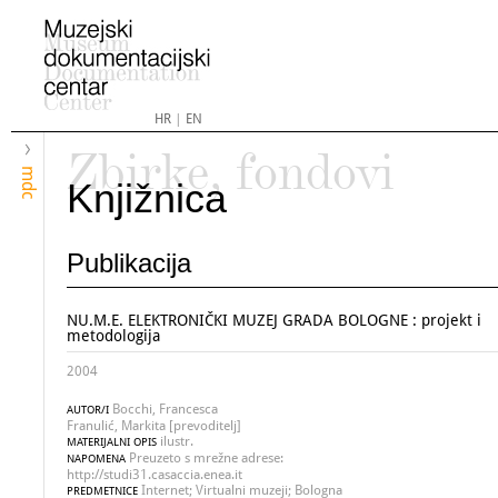
HR
|
EN
Zbirke, fondovi
mdc
Knjižnica
Publikacija
NU.M.E. ELEKTRONIČKI MUZEJ GRADA BOLOGNE : projekt i
metodologija
2004
Bocchi, Francesca
AUTOR/I
Franulić, Markita [prevoditelj]
ilustr.
MATERIJALNI OPIS
Preuzeto s mrežne adrese:
NAPOMENA
http://studi31.casaccia.enea.it
Internet; Virtualni muzeji; Bologna
PREDMETNICE