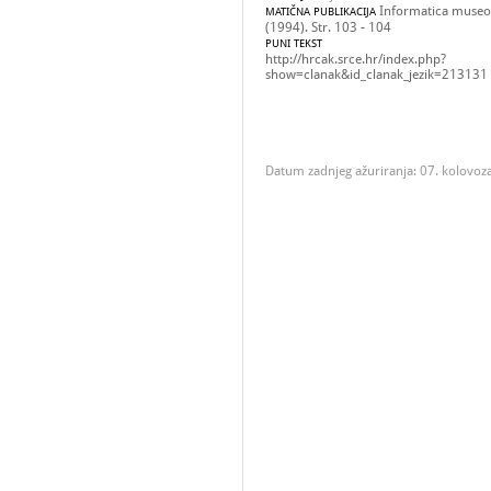
Informatica museol
MATIČNA PUBLIKACIJA
(1994). Str. 103 - 104
PUNI TEKST
http://hrcak.srce.hr/index.php?
show=clanak&id_clanak_jezik=213131
Datum zadnjeg ažuriranja: 07. kolovoz