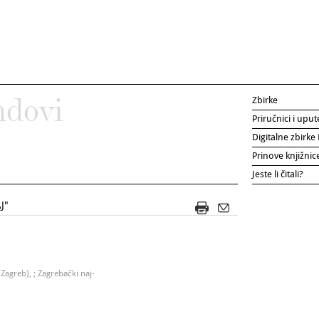
Zbirke
ndovi
Priručnici i uput
Digitalne zbirk
Prinove knjižni
Jeste li čitali?
J"
Zagreb), ; Zagrebački naj-