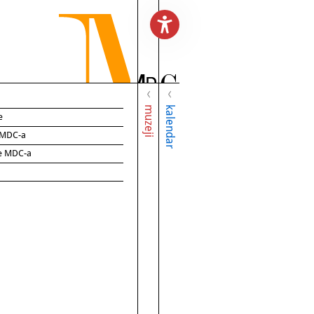
muzeji
kalendar
e
e MDC-a
ce MDC-a