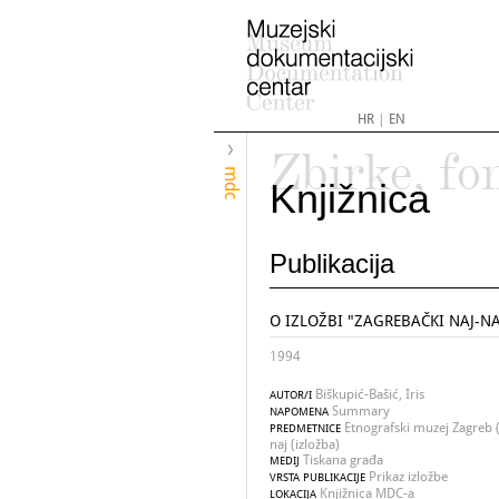
HR
|
EN
Zbirke, fo
mdc
Knjižnica
Publikacija
O IZLOŽBI "ZAGREBAČKI NAJ-NA
1994
Biškupić-Bašić, Iris
AUTOR/I
Summary
NAPOMENA
Etnografski muzej Zagreb (
PREDMETNICE
naj (izložba)
Tiskana građa
MEDIJ
Prikaz izložbe
VRSTA PUBLIKACIJE
Knjižnica MDC-a
LOKACIJA