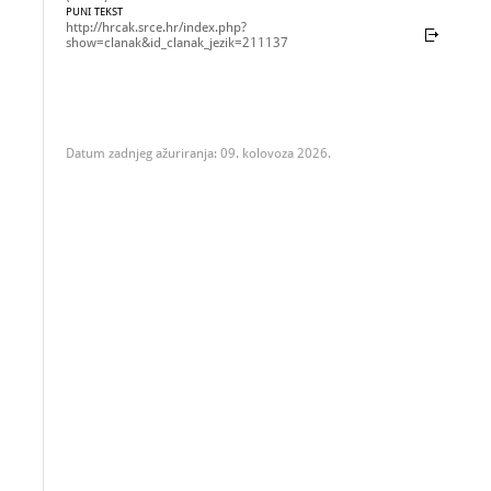
PUNI TEKST
http://hrcak.srce.hr/index.php?
show=clanak&id_clanak_jezik=211137
Datum zadnjeg ažuriranja: 09. kolovoza 2026.