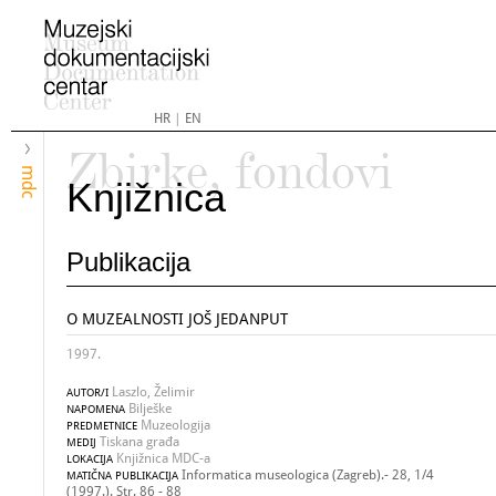
HR
|
EN
Zbirke, fondovi
mdc
Knjižnica
Publikacija
O MUZEALNOSTI JOŠ JEDANPUT
1997.
Laszlo, Želimir
AUTOR/I
Bilješke
NAPOMENA
Muzeologija
PREDMETNICE
Tiskana građa
MEDIJ
Knjižnica MDC-a
LOKACIJA
Informatica museologica (Zagreb).- 28, 1/4
MATIČNA PUBLIKACIJA
(1997.). Str. 86 - 88