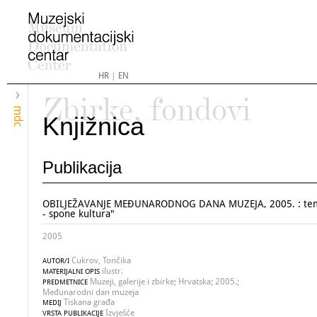
HR
|
EN
Zbirke, fondovi
mdc
Knjižnica
Publikacija
OBILJEŽAVANJE MEĐUNARODNOG DANA MUZEJA, 2005. : tem
- spone kultura"
2005
Cukrov, Tončika
AUTOR/I
ilustr.
MATERIJALNI OPIS
Muzeji, galerije i zbirke; Hrvatska; 2005.;
PREDMETNICE
Međunarodni dan muzeja
Tiskana građa
MEDIJ
Izvješće
VRSTA PUBLIKACIJE