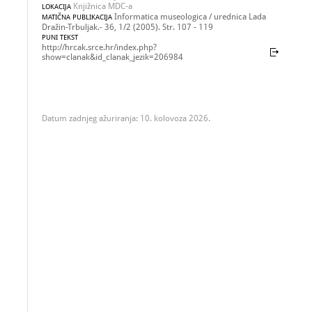
Knjižnica MDC-a
LOKACIJA
Informatica museologica / urednica Lada
MATIČNA PUBLIKACIJA
Dražin-Trbuljak.- 36, 1/2 (2005). Str. 107 - 119
PUNI TEKST
http://hrcak.srce.hr/index.php?
show=clanak&id_clanak_jezik=206984
Datum zadnjeg ažuriranja: 10. kolovoza 2026.