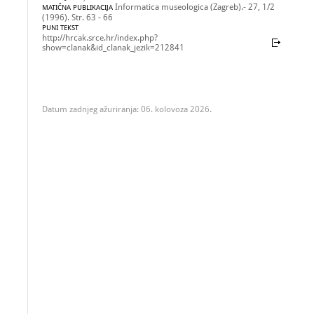
Informatica museologica (Zagreb).- 27, 1/2
MATIČNA PUBLIKACIJA
(1996). Str. 63 - 66
PUNI TEKST
http://hrcak.srce.hr/index.php?
show=clanak&id_clanak_jezik=212841
Datum zadnjeg ažuriranja: 06. kolovoza 2026.