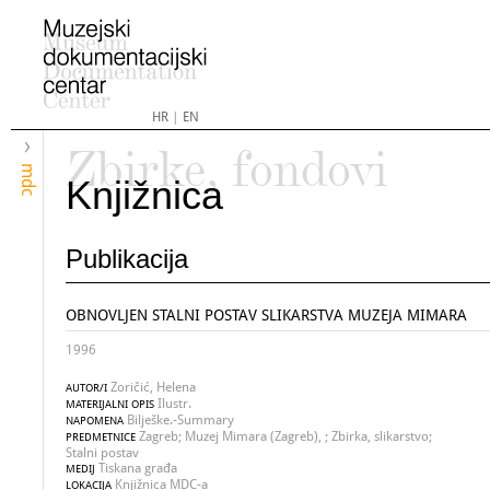
HR
|
EN
Zbirke, fondovi
mdc
Knjižnica
Publikacija
OBNOVLJEN STALNI POSTAV SLIKARSTVA MUZEJA MIMARA
1996
Zoričić, Helena
AUTOR/I
Ilustr.
MATERIJALNI OPIS
Bilješke.-Summary
NAPOMENA
Zagreb; Muzej Mimara (Zagreb), ; Zbirka, slikarstvo;
PREDMETNICE
Stalni postav
Tiskana građa
MEDIJ
Knjižnica MDC-a
LOKACIJA