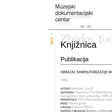
HR
|
EN
Zbirke, fo
mdc
Knjižnica
Publikacija
OBRAZAC KOMPJUTORIZACIJE MU
1990.
Kamisher, Lisa M
AUTOR/I
Prijevod iz: The Internation
NAPOMENA
management and curatorship, 1989., 8, 
SAD; Informatizacija muzej
PREDMETNICE
Tiskana građa
MEDIJ
Knjižnica MDC-a
LOKACIJA
Bulletin o informati
MATIČNA PUBLIKACIJA