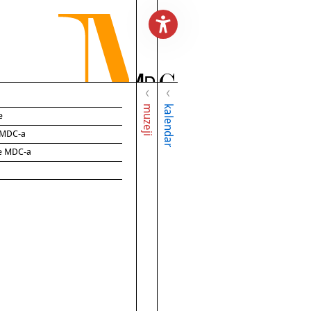
muzeji
kalendar
e
e MDC-a
ce MDC-a