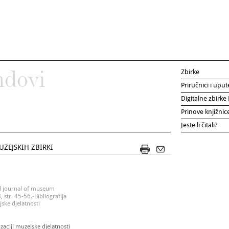
Zbirke
ndovi
Priručnici i uput
Digitalne zbirk
Prinove knjižni
Jeste li čitali?
ZEJSKIH ZBIRKI
al journal of museum
str. 45-56.-Bibliografija
ske djelatnosti
zaciji muzejske djelatnosti