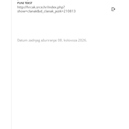
PUNI TEKST
http://hrcak.srce.hr/index.php?
show=clanak&id_clanak_jezik=210813
Datum zadnjeg ažuriranja: 08. kolovoza 2026.