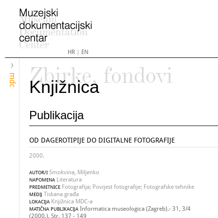
HR
|
EN
Zbirke, fondovi
mdc
Knjižnica
Publikacija
OD DAGEROTIPIJE DO DIGITALNE FOTOGRAFIJE
2000.
Smokvina, Miljenko
AUTOR/I
Literatura
NAPOMENA
Fotografija; Povijest fotografije; Fotografske tehnike
PREDMETNICE
Tiskana građa
MEDIJ
Knjižnica MDC-a
LOKACIJA
Informatica museologica (Zagreb).- 31, 3/4
MATIČNA PUBLIKACIJA
(2000.). Str. 137 - 149