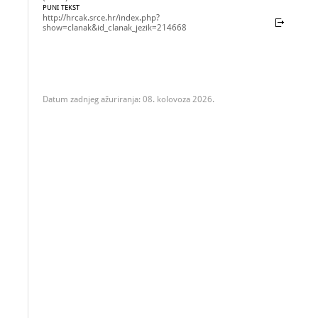
PUNI TEKST
http://hrcak.srce.hr/index.php?
show=clanak&id_clanak_jezik=214668
Datum zadnjeg ažuriranja: 08. kolovoza 2026.