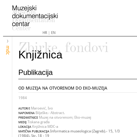
HR
|
EN
Zbirke, fondovi
mdc
Knjižnica
Publikacija
OD MUZEJA NA OTVORENOM DO EKO-MUZEJA
1984
Maroević, Ivo
AUTOR/I
Bilješke.- Abstract.
NAPOMENA
Muzej na otvorenom; Eko-muzej
PREDMETNICE
Tiskana građa
MEDIJ
Knjižnica MDC-a
LOKACIJA
Informatica museologica (Zagreb).- 15, 1/3
MATIČNA PUBLIKACIJA
(1984). Str. 18 - 19