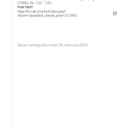
(1996). Str. 122 - 125
PUNI TEKST
http://hrcak.srce.hr/index.php?
show=clanak&id_clanak_jezik=212903
Datum zadnjeg ažuriranja: 09. kolovoza 2026.