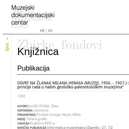
HR
|
EN
Zbirke, fondovi
mdc
Knjižnica
Publikacija
OSVRT NA ČLANAK MILANA HERAKA (MUZEJI, 1956. - 1957.) :
principi rada u našim geološko-paleontološkim muzejima"
1996
Jurišić-Polšak, Zlata
AUTOR/I
Literatura
NAPOMENA
Povijest muzeja; Herak, Milan
PREDMETNICE
Tiskana građa
MEDIJ
Knjižnica MDC-a
LOKACIJA
Informatica museologica (Zagreb).- 27, 1/2
MATIČNA PUBLIKACIJA