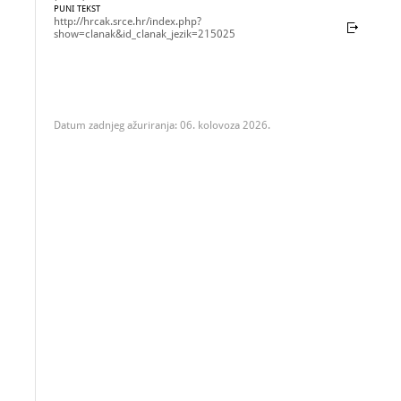
PUNI TEKST
http://hrcak.srce.hr/index.php?
show=clanak&id_clanak_jezik=215025
Datum zadnjeg ažuriranja: 06. kolovoza 2026.