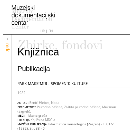
HR
|
EN
Zbirke, fondovi
mdc
Knjižnica
Publikacija
PARK MAKSIMIR - SPOMENIK KULTURE
1982
Benić-Hlebec, Nada
AUTOR/I
Prirodna baština; Zaštita prirodne baštine; Maksimir
PREDMETNICE
(Zagreb),
Tiskana građa
MEDIJ
Knjižnica MDC-a
LOKACIJA
Informatica museologica (Zagreb).- 13, 1/2
MATIČNA PUBLIKACIJA
(1982). Str. 38 - 0