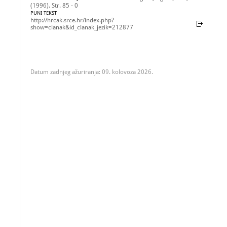
(1996). Str. 85 - 0
PUNI TEKST
http://hrcak.srce.hr/index.php?
show=clanak&id_clanak_jezik=212877
Datum zadnjeg ažuriranja: 09. kolovoza 2026.