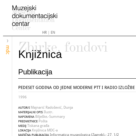
HR
|
EN
Zbirke, fondovi
mdc
Knjižnica
Publikacija
PEDESET GODINA OD JEDNE MODERNE PTT I RADIO IZLOŽBE
1996
Majnarić Radošević, Dunja
AUTOR/I
Ilustr.
MATERIJALNI OPIS
Bilješke.-Summary
NAPOMENA
Pošta
PREDMETNICE
Tiskana građa
MEDIJ
Knjižnica MDC-a
LOKACIJA
Informatica museologica (Zagreb).- 27, 1/2
MATIČNA PUBLIKACIJA