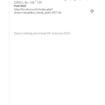
(2003.). Str. 128 - 130
PUNI TEKST
http://hrcak.srce.hr/index.php?
show=clanak&id_clanak_jezik=207142
Datum zadnjeg ažuriranja: 08. kolovoza 2026.