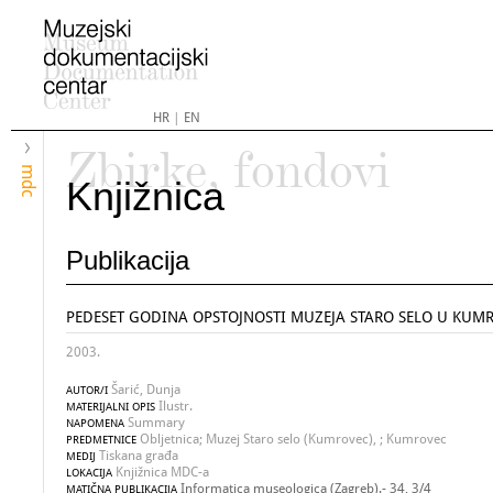
HR
|
EN
Zbirke, fondovi
mdc
Knjižnica
Publikacija
PEDESET GODINA OPSTOJNOSTI MUZEJA STARO SELO U KUM
2003.
Šarić, Dunja
AUTOR/I
Ilustr.
MATERIJALNI OPIS
Summary
NAPOMENA
Obljetnica; Muzej Staro selo (Kumrovec), ; Kumrovec
PREDMETNICE
Tiskana građa
MEDIJ
Knjižnica MDC-a
LOKACIJA
Informatica museologica (Zagreb).- 34, 3/4
MATIČNA PUBLIKACIJA