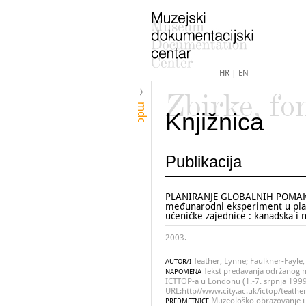
HR
|
EN
Zbirke, fo
mdc
Knjižnica
Publikacija
PLANIRANJE GLOBALNIH POMAK
međunarodni eksperiment u plan
učeničke zajednice : kanadska i 
2003.
Teather, Lynne; Faulkner-Fayle,
AUTOR/I
Tekst predavanja održanog 
NAPOMENA
ICTTOP-a u Londonu (1.-7. srpnja 1999
URL:http//www.city.ac.uk/ictop/teather
Muzeološko obrazovanje i 
PREDMETNICE