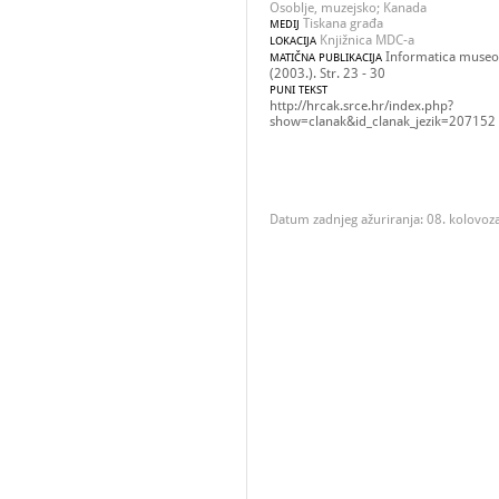
Osoblje, muzejsko; Kanada
Tiskana građa
MEDIJ
Knjižnica MDC-a
LOKACIJA
Informatica museol
MATIČNA PUBLIKACIJA
(2003.). Str. 23 - 30
PUNI TEKST
http://hrcak.srce.hr/index.php?
show=clanak&id_clanak_jezik=207152
Datum zadnjeg ažuriranja: 08. kolovoz