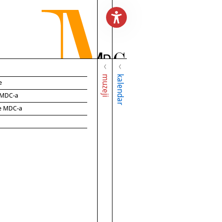
muzeji
kalendar
e
e MDC-a
ce MDC-a