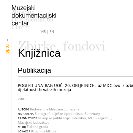
HR
|
EN
Zbirke, fondovi
mdc
Knjižnica
Publikacija
POGLED UNATRAG UOČI 20. OBLJETNICE : uz MDC-ovu izložbu
djelatnosti hrvatskih muzeja
2001
Radovanlija Mileusnić, Snježana
AUTOR/I
Bibliograf. bilješke ispod teksta.-Summary
NAPOMENA
Muzejske publikacije; Interliber; MDC (Zagreb), ;
PREDMETNICE
Muzejsko izdavaštvo
Tiskana građa
MEDIJ
Knjižnica MDC-a
LOKACIJA