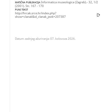
Informatica museologica (Zagreb).- 32, 1/2
MATIČNA PUBLIKACIJA
(2001). Str. 167 - 170
PUNI TEKST
http://hrcak.srce.hr/index.php?
show=clanak&id_clanak_jezik=207387
Datum zadnjeg ažuriranja: 07. kolovoza 2026.