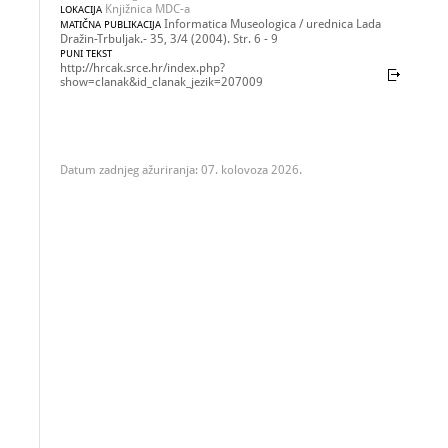
Knjižnica MDC-a
LOKACIJA
Informatica Museologica / urednica Lada
MATIČNA PUBLIKACIJA
Dražin-Trbuljak.- 35, 3/4 (2004). Str. 6 - 9
PUNI TEKST
http://hrcak.srce.hr/index.php?
show=clanak&id_clanak_jezik=207009
Datum zadnjeg ažuriranja: 07. kolovoza 2026.