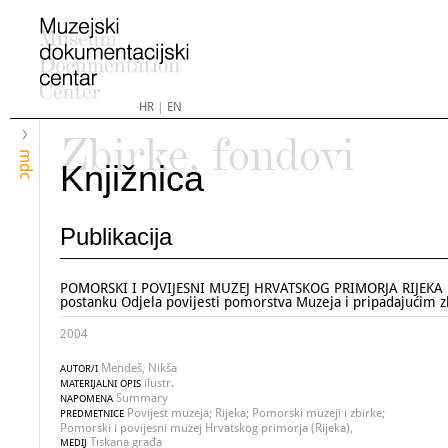
HR
|
EN
Zbirke, fondovi
mdc
Knjižnica
Publikacija
POMORSKI I POVIJESNI MUZEJ HRVATSKOG PRIMORJA RIJEKA 
postanku Odjela povijesti pomorstva Muzeja i pripadajućim 
2004
Mendeš, Nikša
AUTOR/I
ilustr.
MATERIJALNI OPIS
Summary
NAPOMENA
Povijest muzeja; Rijeka; Pomorski muzeji i zbirke;
PREDMETNICE
Pomorski i povijesni muzej Hrvatskog primorja (Rijeka),
Tiskana građa
MEDIJ