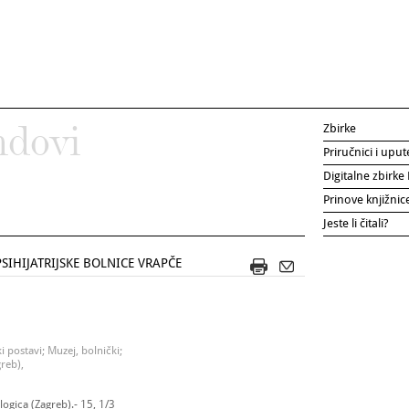
Zbirke
ndovi
Priručnici i uput
Digitalne zbirk
Prinove knjižni
Jeste li čitali?
IHIJATRIJSKE BOLNICE VRAPČE
 postavi; Muzej, bolnički;
greb),
ogica (Zagreb).- 15, 1/3