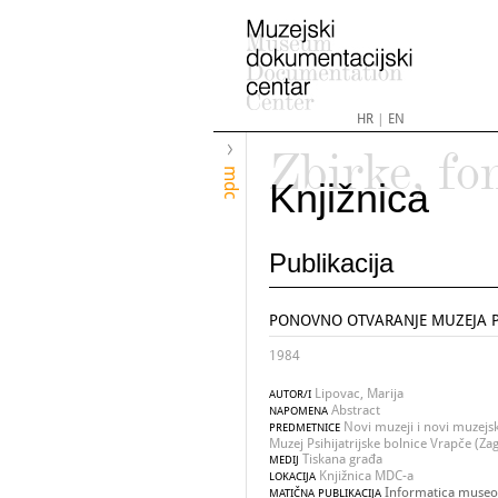
HR
|
EN
Zbirke, fo
mdc
Knjižnica
Publikacija
PONOVNO OTVARANJE MUZEJA PS
1984
Lipovac, Marija
AUTOR/I
Abstract
NAPOMENA
Novi muzeji i novi muzejski
PREDMETNICE
Muzej Psihijatrijske bolnice Vrapče (Za
Tiskana građa
MEDIJ
Knjižnica MDC-a
LOKACIJA
Informatica museol
MATIČNA PUBLIKACIJA