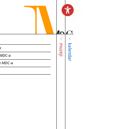
muzeji
kalendar
e
e MDC-a
ce MDC-a