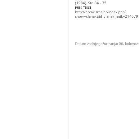
(1984). Str. 34 - 35
PUNI TEKST
http://hrcak.srce.hr/index.php?
show=clanak&id_clanak_jezik=214679
Datum zadnjeg ažuriranja: 06. kolovoz