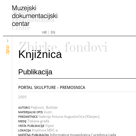
HR
|
EN
Zbirke, fondovi
mdc
Knjižnica
Publikacija
PORTAL SKULPTURE - PREMOSNICA
2005
Pejković, Božidar
AUTOR/I
ilustr.
MATERIJALNI OPIS
Galerija Antuna Augustinčića (Klanjec),
PREDMETNICE
Tiskana građa
MEDIJ
Vijest
VRSTA PUBLIKACIJE
Knjižnica MDC-a
LOKACIJA
Informatica museologica / urednica Lada
MATIČNA PUBLIKACIJA