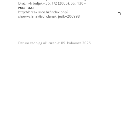
Dražin-Trbuljak.- 36, 1/2 (2005). Str. 130 -
PUNI TEKST
http://hrcak.srce.hr/index.php?
show=clanak&id_clanak_jezik=206998
Datum zadnjeg ažuriranja: 09. kolovoza 2026.