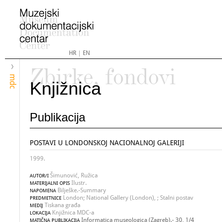
HR
|
EN
Zbirke, fondovi
mdc
Knjižnica
Publikacija
POSTAVI U LONDONSKOJ NACIONALNOJ GALERIJI
1999.
Šimunović, Ružica
AUTOR/I
Ilustr.
MATERIJALNI OPIS
Bilješke.-Summary
NAPOMENA
London; National Gallery (London), ; Stalni postav
PREDMETNICE
Tiskana građa
MEDIJ
Knjižnica MDC-a
LOKACIJA
Informatica museologica (Zagreb).- 30, 1/4
MATIČNA PUBLIKACIJA