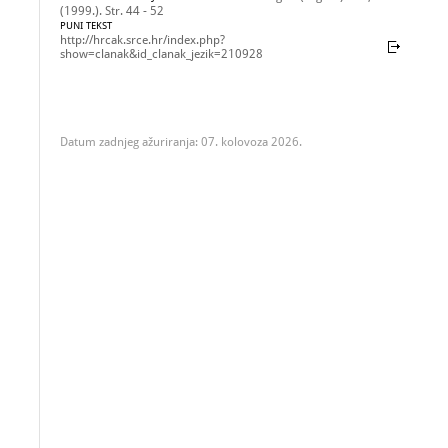
(1999.). Str. 44 - 52
PUNI TEKST
http://hrcak.srce.hr/index.php?
show=clanak&id_clanak_jezik=210928
Datum zadnjeg ažuriranja: 07. kolovoza 2026.