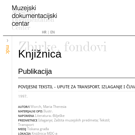
HR
|
EN
Zbirke, fondovi
mdc
Knjižnica
Publikacija
POVIJESNI TEKSTIL - UPUTE ZA TRANSPORT, IZLAGANJE I ČUV
1997.
Worch, Maria Theresia
AUTOR/I
Ilustr.
MATERIJALNI OPIS
Literatura.-Bilješke
NAPOMENA
Izlaganje; Zaštita muzejskih predmeta; Tekstil;
PREDMETNICE
Transport
Tiskana građa
MEDIJ
Knjižnica MDC-a
LOKACIJA