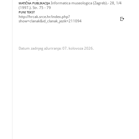
Informatica museologica (Zagreb).- 28, 1/4
MATIČNA PUBLIKACIJA
(1997.). Str. 75 - 79
PUNI TEKST
http://hrcak.srce.hr/index.php?
show=clanak&id_clanak_jezik=211094
Datum zadnjeg ažuriranja: 07. kolovoza 2026.