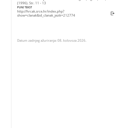
(1996). Str. 11 - 13
PUNI TEKST
http://hrcak.srce.hr/index.php?
show=clanak&id_clanak_jezik=212774
Datum zadnjeg ažuriranja: 08. kolovoza 2026.