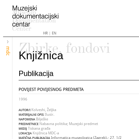
HR
|
EN
Zbirke, fondovi
mdc
Knjižnica
Publikacija
POVIJEST POVIJESNOG PREDMETA
1996
Kolveshi, Željka
AUTOR/I
Ilustr.
MATERIJALNI OPIS
Bilješke
NAPOMENA
Nabavna politika; Muzejski predmet
PREDMETNICE
Tiskana građa
MEDIJ
Knjižnica MDC-a
LOKACIJA
Informatica museologica (Zagreb).- 27, 1/2
MATIČNA PUBLIKACIJA