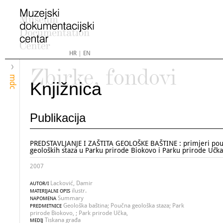
HR
|
EN
Zbirke, fondovi
mdc
Knjižnica
Publikacija
PREDSTAVLJANJE I ZAŠTITA GEOLOŠKE BAŠTINE : primjeri pou
geoloških staza u Parku prirode Biokovo i Parku prirode Učka
2007
Lacković, Damir
AUTOR/I
ilustr.
MATERIJALNI OPIS
Summary
NAPOMENA
Geološka baština; Poučna geološka staza; Park
PREDMETNICE
prirode Biokovo, ; Park prirode Učka,
Tiskana građa
MEDIJ