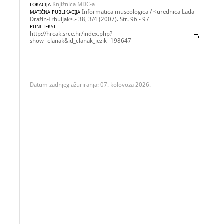
Knjižnica MDC-a
LOKACIJA
Informatica museologica / <urednica Lada
MATIČNA PUBLIKACIJA
Dražin-Trbuljak>.- 38, 3/4 (2007). Str. 96 - 97
PUNI TEKST
http://hrcak.srce.hr/index.php?
show=clanak&id_clanak_jezik=198647
Datum zadnjeg ažuriranja: 07. kolovoza 2026.