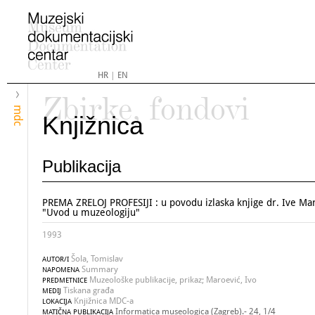
HR
|
EN
Zbirke, fondovi
mdc
Knjižnica
Publikacija
PREMA ZRELOJ PROFESIJI : u povodu izlaska knjige dr. Ive Ma
"Uvod u muzeologiju"
1993
Šola, Tomislav
AUTOR/I
Summary
NAPOMENA
Muzeološke publikacije, prikaz; Maroević, Ivo
PREDMETNICE
Tiskana građa
MEDIJ
Knjižnica MDC-a
LOKACIJA
Informatica museologica (Zagreb).- 24, 1/4
MATIČNA PUBLIKACIJA