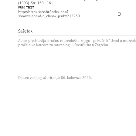
(1993). Str. 160 - 161
PUNI TEKST
http://hrcak.srce.hr/index.php?
show=clanak&id_clanak_jezik=213250
Sažetak
Autor predstavlja stručnu muzeološku knjigu - priručnik "Uvod u muzeolo
pročelnika Katedre za muzeologiju Sveučilišta u Zagrebu
Datum zadnjeg ažuriranja: 06. kolovoza 2026.