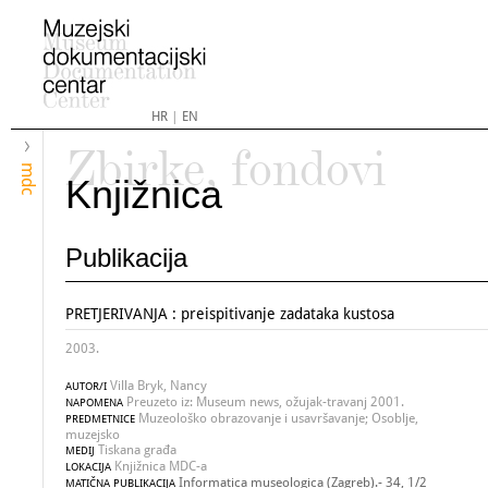
HR
|
EN
Zbirke, fondovi
mdc
Knjižnica
Publikacija
PRETJERIVANJA : preispitivanje zadataka kustosa
2003.
Villa Bryk, Nancy
AUTOR/I
Preuzeto iz: Museum news, ožujak-travanj 2001.
NAPOMENA
Muzeološko obrazovanje i usavršavanje; Osoblje,
PREDMETNICE
muzejsko
Tiskana građa
MEDIJ
Knjižnica MDC-a
LOKACIJA
Informatica museologica (Zagreb).- 34, 1/2
MATIČNA PUBLIKACIJA