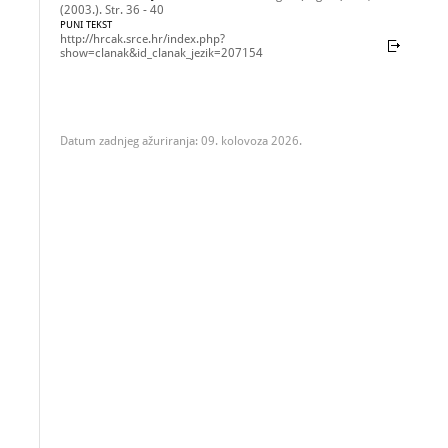
(2003.). Str. 36 - 40
PUNI TEKST
http://hrcak.srce.hr/index.php?
show=clanak&id_clanak_jezik=207154
Datum zadnjeg ažuriranja: 09. kolovoza 2026.