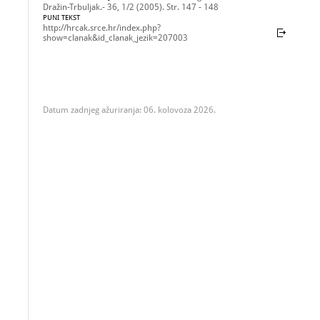
Dražin-Trbuljak.- 36, 1/2 (2005). Str. 147 - 148
PUNI TEKST
http://hrcak.srce.hr/index.php?
show=clanak&id_clanak_jezik=207003
Datum zadnjeg ažuriranja: 06. kolovoza 2026.