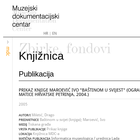
HR
|
EN
Zbirke, fondovi
mdc
Knjižnica
Publikacija
PRIKAZ KNJIGE MAROEVIĆ IVO "BAŠTINOM U SVIJEST" (OGR
MATICE HRVATSKE PETRINJA, 2004.)
2005
Miletić, Drago
AUTOR/I
Baštinom u svijet (knjiga); Maroević, Ivo
PREDMETNICE
Tiskana građa
MEDIJ
Prikaz knjige
VRSTA PUBLIKACIJE
Knjižnica MDC-a
LOKACIJA
Informatica museologica / urednica Lada
MATIČNA PUBLIKACIJA