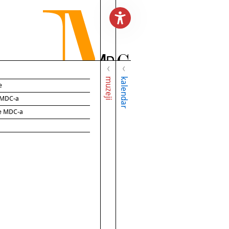
muzeji
kalendar
e
e MDC-a
ce MDC-a