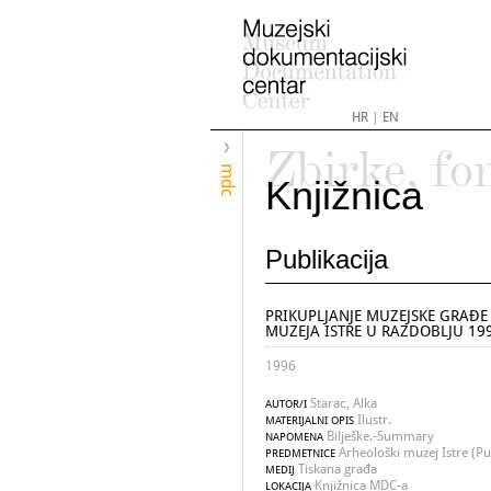
HR
|
EN
Zbirke, fo
mdc
Knjižnica
Publikacija
PRIKUPLJANJE MUZEJSKE GRAĐ
MUZEJA ISTRE U RAZDOBLJU 199
1996
Starac, Alka
AUTOR/I
Ilustr.
MATERIJALNI OPIS
Bilješke.-Summary
NAPOMENA
Arheološki muzej Istre (Pul
PREDMETNICE
Tiskana građa
MEDIJ
Knjižnica MDC-a
LOKACIJA