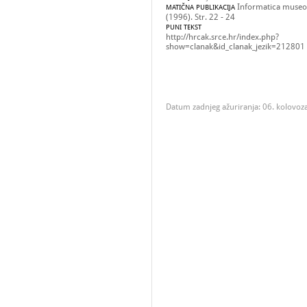
Informatica museol
MATIČNA PUBLIKACIJA
(1996). Str. 22 - 24
PUNI TEKST
http://hrcak.srce.hr/index.php?
show=clanak&id_clanak_jezik=212801
Datum zadnjeg ažuriranja: 06. kolovoz