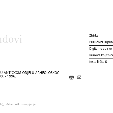
Zbirke
ndovi
Priručnici i uput
Digitalne zbirk
Prinove knjižni
Jeste li čitali?
E U ANTIČKOM ODJELU ARHEOLOŠKOG
0. - 1996.
a), ; Arheološko skupljanje