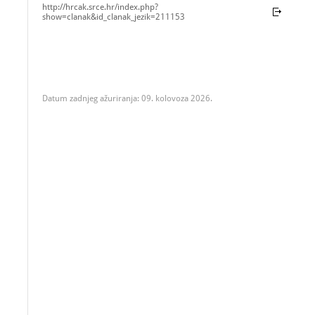
http://hrcak.srce.hr/index.php?
show=clanak&id_clanak_jezik=211153
Datum zadnjeg ažuriranja: 09. kolovoza 2026.