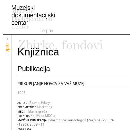
HR
|
EN
Zbirke, fondovi
mdc
Knjižnica
Publikacija
PRIKUPLJANJE NOVCA ZA VAŠ MUZEJ
1996
Blume, Hilary
AUTOR/I
Marketing
PREDMETNICE
Tiskana građa
MEDIJ
Knjižnica MDC-a
LOKACIJA
Informatica museologica (Zagreb).- 27, 3/4
MATIČNA PUBLIKACIJA
(1996). Str. 9 - 11
PUNI TEKST