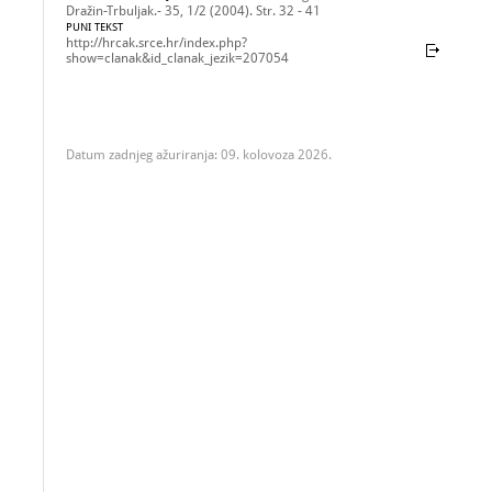
Dražin-Trbuljak.- 35, 1/2 (2004). Str. 32 - 41
PUNI TEKST
http://hrcak.srce.hr/index.php?
show=clanak&id_clanak_jezik=207054
Datum zadnjeg ažuriranja: 09. kolovoza 2026.