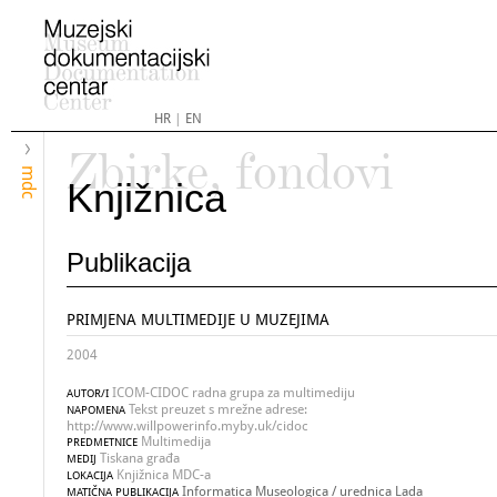
HR
|
EN
Zbirke, fondovi
mdc
Knjižnica
Publikacija
PRIMJENA MULTIMEDIJE U MUZEJIMA
2004
ICOM-CIDOC radna grupa za multimediju
AUTOR/I
Tekst preuzet s mrežne adrese:
NAPOMENA
http://www.willpowerinfo.myby.uk/cidoc
Multimedija
PREDMETNICE
Tiskana građa
MEDIJ
Knjižnica MDC-a
LOKACIJA
Informatica Museologica / urednica Lada
MATIČNA PUBLIKACIJA