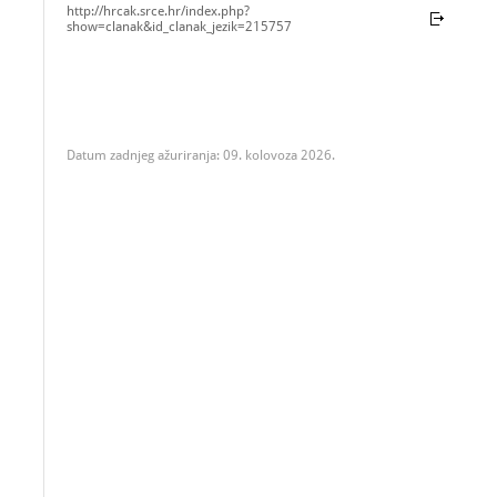
http://hrcak.srce.hr/index.php?
show=clanak&id_clanak_jezik=215757
Datum zadnjeg ažuriranja: 09. kolovoza 2026.