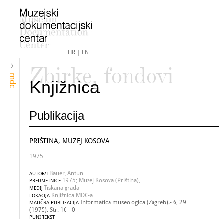
HR
|
EN
Zbirke, fondovi
mdc
Knjižnica
Publikacija
PRIŠTINA, MUZEJ KOSOVA
1975
Bauer, Antun
AUTOR/I
1975; Muzej Kosova (Priština),
PREDMETNICE
Tiskana građa
MEDIJ
Knjižnica MDC-a
LOKACIJA
Informatica museologica (Zagreb).- 6, 29
MATIČNA PUBLIKACIJA
(1975). Str. 16 - 0
PUNI TEKST