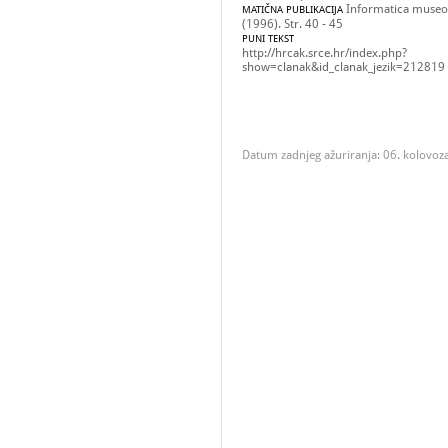
Informatica museol
MATIČNA PUBLIKACIJA
(1996). Str. 40 - 45
PUNI TEKST
http://hrcak.srce.hr/index.php?
show=clanak&id_clanak_jezik=212819
Datum zadnjeg ažuriranja: 06. kolovoz