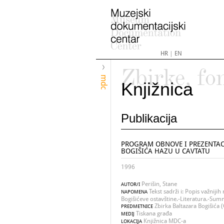
HR
|
EN
Zbirke, fo
mdc
Knjižnica
Publikacija
PROGRAM OBNOVE I PREZENTACI
BOGIŠIĆA HAZU U CAVTATU
1996
Perišin, Stane
AUTOR/I
Tekst sadrži i: Popis važnijih
NAPOMENA
Bogišićeve ostavštine.-Literatura.-Su
Zbirka Baltazara Bogišića (
PREDMETNICE
Tiskana građa
MEDIJ
Knjižnica MDC-a
LOKACIJA