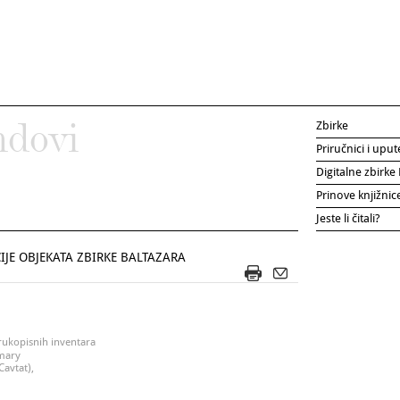
Zbirke
ndovi
Priručnici i uput
Digitalne zbirk
Prinove knjižni
Jeste li čitali?
JE OBJEKATA ZBIRKE BALTAZARA
 rukopisnih inventara
mmary
Cavtat),