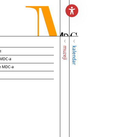
muzeji
kalendar
e
e MDC-a
ce MDC-a