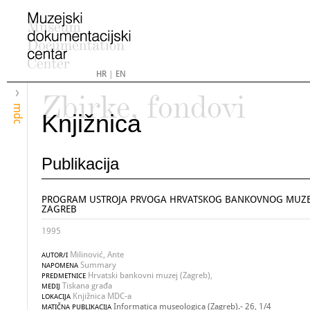
HR
|
EN
Zbirke, fondovi
mdc
Knjižnica
Publikacija
PROGRAM USTROJA PRVOGA HRVATSKOG BANKOVNOG MUZE
ZAGREB
1995
Milinović, Ante
AUTOR/I
Summary
NAPOMENA
Hrvatski bankovni muzej (Zagreb),
PREDMETNICE
Tiskana građa
MEDIJ
Knjižnica MDC-a
LOKACIJA
Informatica museologica (Zagreb).- 26, 1/4
MATIČNA PUBLIKACIJA