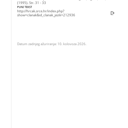
(1995). Str. 31 - 33
PUNI TEKST
http://hrcak.srce.hr/index.php?
show=clanak&id_clanak_jezik=212936
Datum zadnjeg ažuriranja: 10. kolovoza 2026.