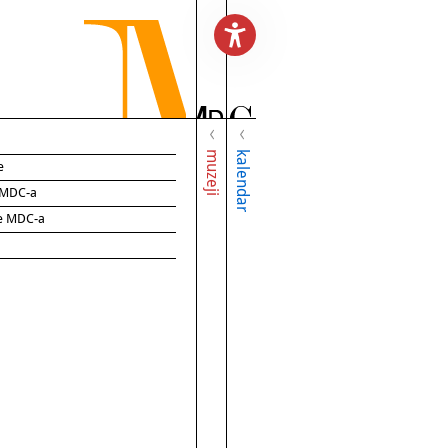
muzeji
kalendar
e
e MDC-a
ce MDC-a