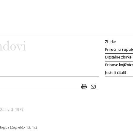
Zbirke
ndovi
Priručnici i uput
Digitalne zbirk
Prinove knjižni
Jeste li čitali?
XI, no. 2, 1979.
ogica (Zagreb).- 13, 1/2