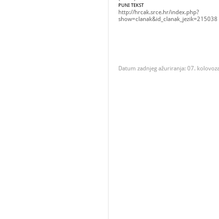
PUNI TEKST
http://hrcak.srce.hr/index.php?
show=clanak&id_clanak_jezik=215038
Datum zadnjeg ažuriranja: 07. kolovoz