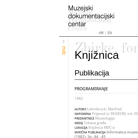
HR
|
EN
Zbirke, fo
mdc
Knjižnica
Publikacija
PROGRAMIRANJE
1982
Lehmbruck, Manfred
AUTOR/I
Prijevod iz: MUSEUM, vol. XX
NAPOMENA
Muzeologija
PREDMETNICE
Tiskana građa
MEDIJ
Knjižnica MDC-a
LOKACIJA
Informatica museol
MATIČNA PUBLIKACIJA
(1982). Str. 44 - 45