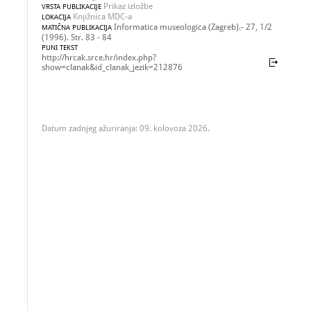
Prikaz izložbe
VRSTA PUBLIKACIJE
Knjižnica MDC-a
LOKACIJA
Informatica museologica (Zagreb).- 27, 1/2
MATIČNA PUBLIKACIJA
(1996). Str. 83 - 84
PUNI TEKST
http://hrcak.srce.hr/index.php?
show=clanak&id_clanak_jezik=212876
Datum zadnjeg ažuriranja: 09. kolovoza 2026.