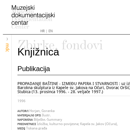
HR
|
EN
Zbirke, fondovi
mdc
Knjižnica
Publikacija
PROPADANJE BAŠTINE - IZMEĐU PAPIRA I STVARNOSTI : uz iz
Barokna skulptura iz Kapele sv. Jakova na Očuri, Dvorac Oršić
Stubica (13. prosinca 1996. - 28. veljače 1997.)
1996
Horjan, Goranka
AUTOR/I
Ilustr.
MATERIJALNI OPIS
Bilješke.-Summary
NAPOMENA
Izložba, kulturno-povijesna; Kapela sv. Jakov (Očura),
PREDMETNICE
Tiskana građa
MEDIJ