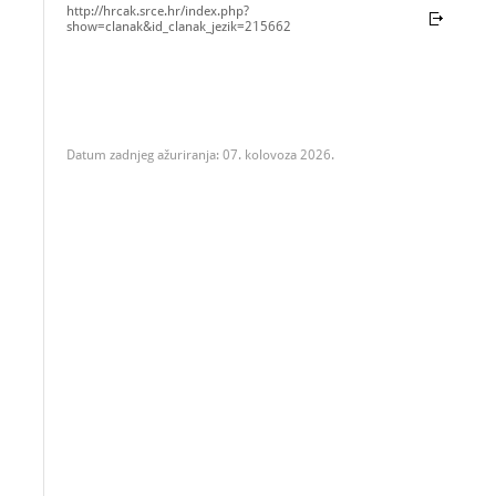
http://hrcak.srce.hr/index.php?
show=clanak&id_clanak_jezik=215662
Datum zadnjeg ažuriranja: 07. kolovoza 2026.