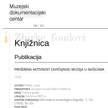
HR
|
EN
Zbirke, fondovi
mdc
Knjižnica
Publikacija
PROŠIRENA AKTIVNOST ZAVIČAJNOG MUZEJA U NAŠICAMA
1976
Waller, Josip
AUTOR/I
Zavičajni muzej Našice (Našice),
PREDMETNICE
Tiskana građa
MEDIJ
Knjižnica MDC-a
LOKACIJA
Informatica museologica (Zagreb).- 7, 1/2
MATIČNA PUBLIKACIJA
(1976). Str. 83 -
PUNI TEKST