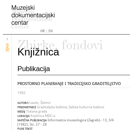
HR
|
EN
Zbirke, fondovi
mdc
Knjižnica
Publikacija
PROSTORNO PLANIRANJE I TRADICIJSKO GRADITELJSTVO
1982
Laszlo, Želimir
AUTOR/I
Graditeljska baština; Zaštita kulturne baštine
PREDMETNICE
Tiskana građa
MEDIJ
Knjižnica MDC-a
LOKACIJA
Informatica museologica (Zagreb).- 13, 3/4
MATIČNA PUBLIKACIJA
(1982). Str. 27 - 28
PUNI TEKST