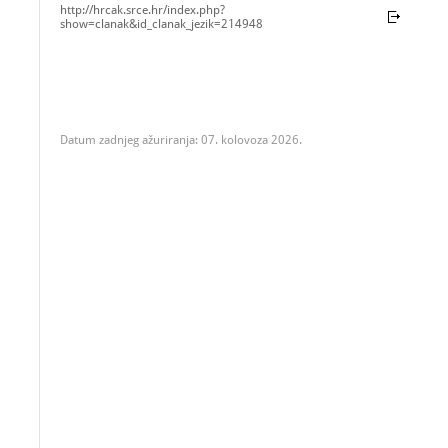
http://hrcak.srce.hr/index.php?
show=clanak&id_clanak_jezik=214948
Datum zadnjeg ažuriranja: 07. kolovoza 2026.