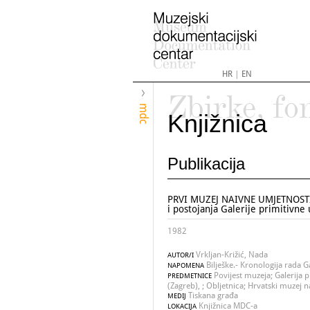
HR
|
EN
Zbirke, fo
mdc
Knjižnica
Publikacija
PRVI MUZEJ NAIVNE UMJETNOSTI U
i postojanja Galerije primitivne
1982
Vrkljan-Križić, Nada
AUTOR/I
Bilješke.- Kronologija rada Ga
NAPOMENA
Povijest muzeja; Galerija 
PREDMETNICE
(Zagreb), ; Obljetnica; Hrvatski muzej 
Tiskana građa
MEDIJ
Knjižnica MDC-a
LOKACIJA