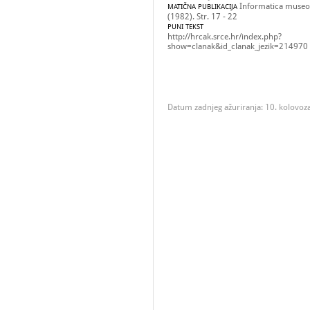
Informatica museol
MATIČNA PUBLIKACIJA
(1982). Str. 17 - 22
PUNI TEKST
http://hrcak.srce.hr/index.php?
show=clanak&id_clanak_jezik=214970
Datum zadnjeg ažuriranja: 10. kolovoz