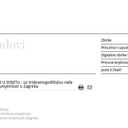
Zbirke
ndovi
Priručnici i uput
Digitalne zbirk
Prinove knjižni
Jeste li čitali?
 SVIJETU : uz tridesetogodišnjicu rada
 umjetnosti u Zagrebu
lerije
primitivne umjetnosti
naivne umjetnosti (Zagreb),