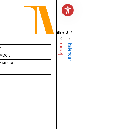
muzeji
kalendar
e
e MDC-a
ce MDC-a