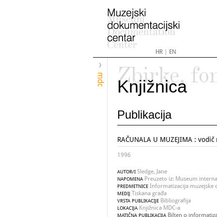
HR
|
EN
Zbirke, fo
mdc
Knjižnica
Publikacija
RAČUNALA U MUZEJIMA : vodič n
1996
Sledge, Jane
AUTOR/I
Preuzeto iz: Museum internat
NAPOMENA
Informatizacija muzejske d
PREDMETNICE
Tiskana građa
MEDIJ
Bibliografija
VRSTA PUBLIKACIJE
Knjižnica MDC-a
LOKACIJA
Bilten o informatiza
MATIČNA PUBLIKACIJA