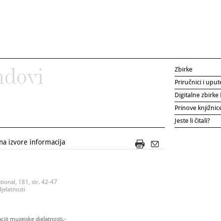
Zbirke
ndovi
Priručnici i uput
Digitalne zbirk
Prinove knjižni
Jeste li čitali?
a izvore informacija
ional, 181, str. 42-47
jelatnosti
ciji muzejske djelatnosti.-