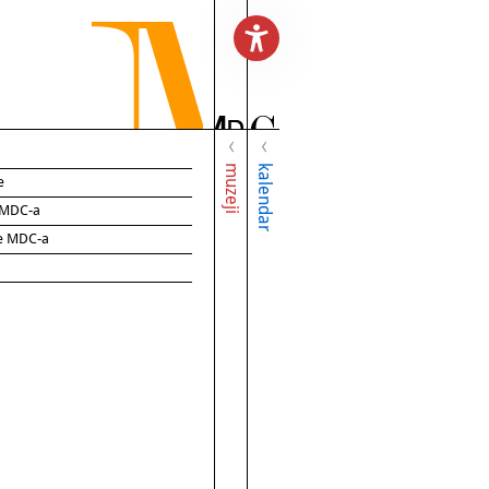
muzeji
kalendar
e
e MDC-a
ce MDC-a