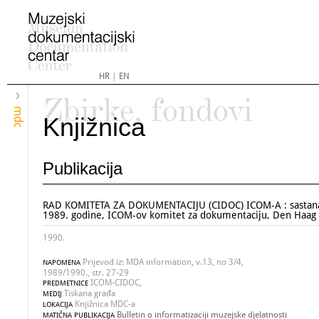
HR
|
EN
Zbirke, fondovi
mdc
Knjižnica
Publikacija
RAD KOMITETA ZA DOKUMENTACIJU (CIDOC) ICOM-A : sastan
1989. godine, ICOM-ov komitet za dokumentaciju, Den Haag
1990.
Prijevod iz: MDA information, v.13, no 3/4,
NAPOMENA
1989/1990., str. 27-29
ICOM-CIDOC,
PREDMETNICE
Tiskana građa
MEDIJ
Knjižnica MDC-a
LOKACIJA
Bulletin o informatizaciji muzejske djelatnosti
MATIČNA PUBLIKACIJA