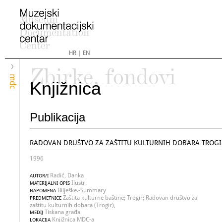
HR
|
EN
Zbirke, fondovi
mdc
Knjižnica
Publikacija
RADOVAN DRUŠTVO ZA ZAŠTITU KULTURNIH DOBARA TROG
1996
Radić, Danka
AUTOR/I
Ilustr.
MATERIJALNI OPIS
Bilješke.-Summary
NAPOMENA
Zaštita kulturne baštine; Trogir; Radovan društvo za
PREDMETNICE
zaštitu kulturnih dobara (Trogir),
Tiskana građa
MEDIJ
Knjižnica MDC-a
LOKACIJA