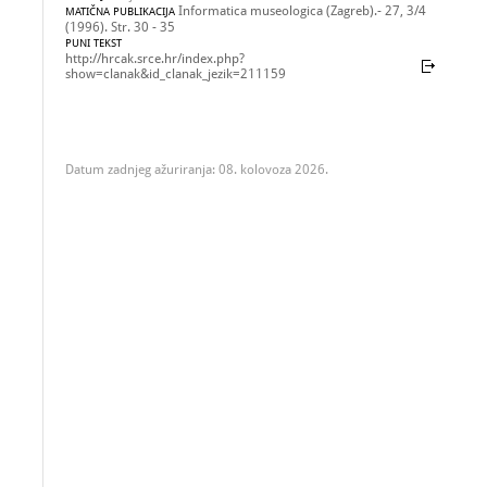
Informatica museologica (Zagreb).- 27, 3/4
MATIČNA PUBLIKACIJA
(1996). Str. 30 - 35
PUNI TEKST
http://hrcak.srce.hr/index.php?
show=clanak&id_clanak_jezik=211159
Datum zadnjeg ažuriranja: 08. kolovoza 2026.