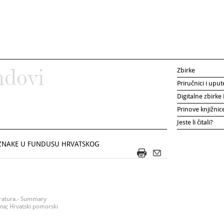
Zbirke
ndovi
Priručnici i uput
Digitalne zbirk
Prinove knjižni
Jeste li čitali?
OZNAKE U FUNDUSU HRVATSKOG
iteratura.- Summary
na; Hrvatski pomorski