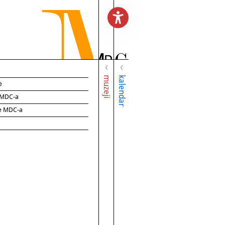
muzeji
kalendar
e
e MDC-a
ce MDC-a