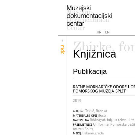
HR
|
EN
Zbirke, fo
mdc
Knjižnica
Publikacija
RATNE MORNARIČKE ODORE I 
POMORSKOG MUZEJA SPLIT
2019
Teklić, Branka
AUTOR/I
ilustr.
MATERIJALNI OPIS
Bibliograf. bilj. uz tekst.- L
NAPOMENA
Uniforme; Pomorska bašti
PREDMETNICE
muzej (Split),
Tiskana građa
MEDIJ