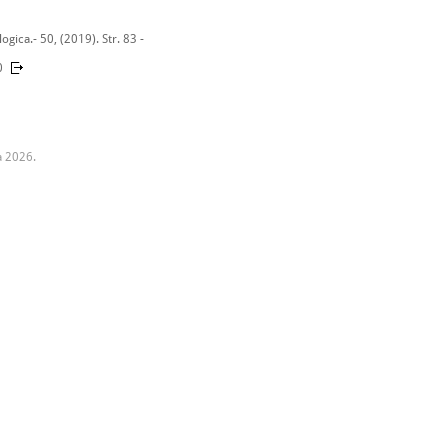
gica.- 50, (2019). Str. 83 -
0
a 2026.