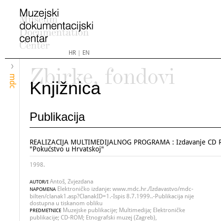
HR
|
EN
Zbirke, fondovi
mdc
Knjižnica
Publikacija
REALIZACIJA MULTIMEDIJALNOG PROGRAMA : Izdavanje CD 
"Pokućstvo u Hrvatskoj"
1998.
Antoš, Zvjezdana
AUTOR/I
Elektroničko izdanje: www.mdc.hr./Izdavastvo/mdc-
NAPOMENA
bilten/clanak1.asp?ClanakID=1.-Ispis 8.7.1999..-Publikacija nije
dostupna u tiskanom obliku
Muzejske publikacije; Multimedija; Elektroničke
PREDMETNICE
publikacije; CD-ROM; Etnografski muzej (Zagreb),