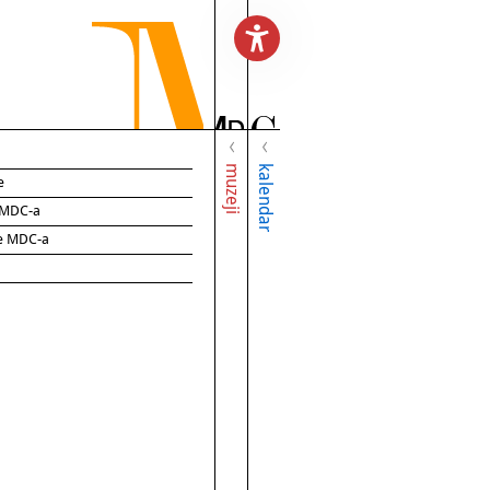
muzeji
kalendar
e
e MDC-a
ce MDC-a