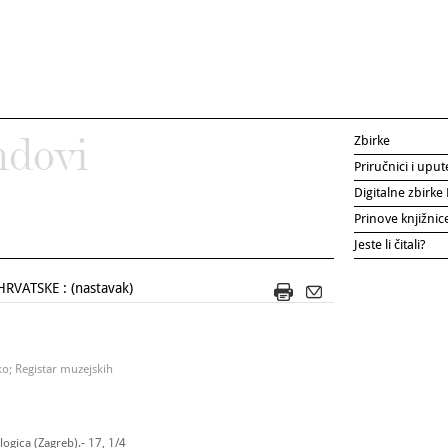
Zbirke
ndovi
Priručnici i uput
Digitalne zbirk
Prinove knjižni
Jeste li čitali?
VATSKE : (nastavak)
o; Registar muzejskih
ogica (Zagreb).- 17, 1/4