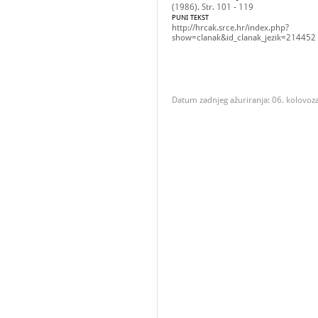
(1986). Str. 101 - 119
PUNI TEKST
http://hrcak.srce.hr/index.php?
show=clanak&id_clanak_jezik=214452
Datum zadnjeg ažuriranja: 06. kolovoz