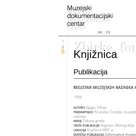
HR
|
EN
Zbirke, fo
mdc
Knjižnica
Publikacija
REGISTAR MUZEJSKIH RADNIKA HR
1986
Zgaga, Višnja
AUTOR/I
Hrvatska; Osoblje, muzejsk
PREDMETNICE
radnika
Tiskana građa
MEDIJ
Registar, Bibliografija
VRSTA PUBLIKACIJE
Knjižnica MDC-a
LOKACIJA
Informatica museol
MATIČNA PUBLIKACIJA