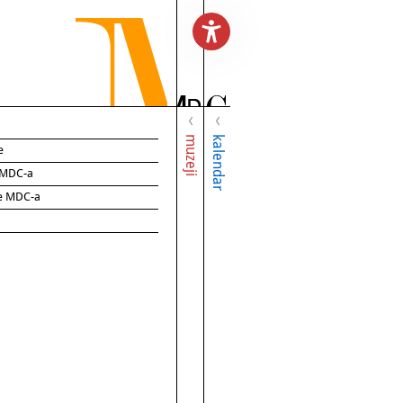
muzeji
kalendar
e
e MDC-a
ce MDC-a