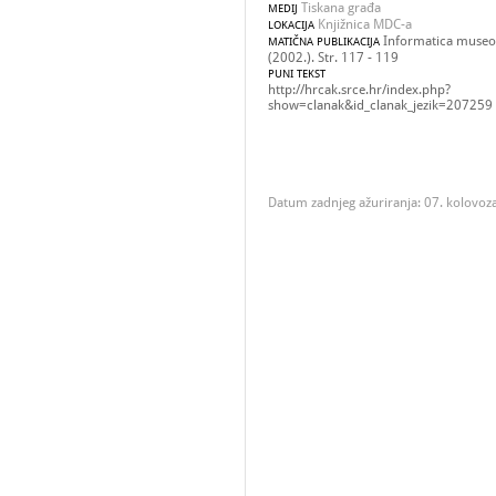
Tiskana građa
MEDIJ
Knjižnica MDC-a
LOKACIJA
Informatica museol
MATIČNA PUBLIKACIJA
(2002.). Str. 117 - 119
PUNI TEKST
http://hrcak.srce.hr/index.php?
show=clanak&id_clanak_jezik=207259
Datum zadnjeg ažuriranja: 07. kolovoz