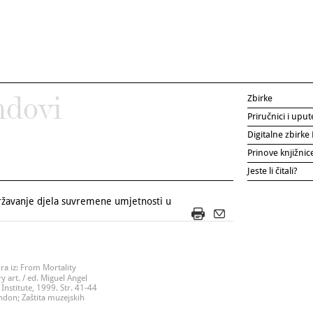
Zbirke
ndovi
Priručnici i uput
Digitalne zbirk
Prinove knjižni
Jeste li čitali?
avanje djela suvremene umjetnosti u
a iz: From Mortality
 art. / ed. Miguel Angel
Institute, 1999. Str. 41-44
don; Zaštita muzejskih