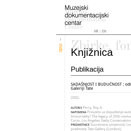
HR
|
EN
Zbirke, fo
mdc
Knjižnica
Publikacija
SADAŠNJOST I BUDUĆNOST : održ
Galeriji Tate
2002.
Perry, Roy A.
AUTOR/I
Preuzeto uz dopuštenje autor
NAPOMENA
Immortality? The legacy of 20th-century
Corzo. Los Angeles: Getty Conservation 
Suvremena umjetnost; Lon
PREDMETNICE
predmeta; Tate Gallery (London),