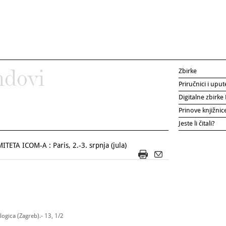
Zbirke
ndovi
Priručnici i uput
Digitalne zbirk
Prinove knjižni
Jeste li čitali?
A ICOM-A : Paris, 2.-3. srpnja (jula)
ogica (Zagreb).- 13, 1/2