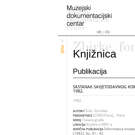
HR
|
EN
Zbirke, fo
mdc
Knjižnica
Publikacija
SASTANAK SAVJETODAVNOG KOMITET
1982.
1982
Šola, Tomislav
AUTOR/I
ICOM (Paris), ; Pariz
PREDMETNICE
Tiskana građa
MEDIJ
Knjižnica MDC-a
LOKACIJA
Informatica museol
MATIČNA PUBLIKACIJA
(1982). Str. 41 - 42