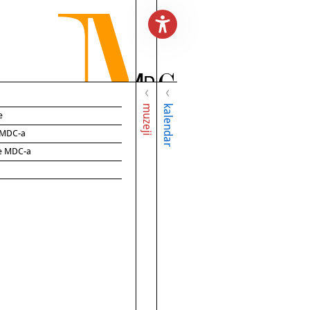
muzeji
kalendar
e
e MDC-a
ce MDC-a