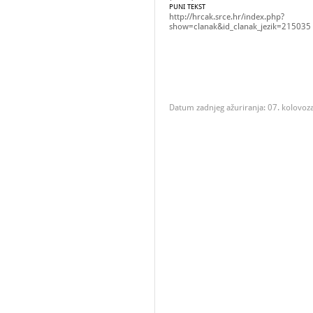
PUNI TEKST
http://hrcak.srce.hr/index.php?
show=clanak&id_clanak_jezik=215035
Datum zadnjeg ažuriranja: 07. kolovoz