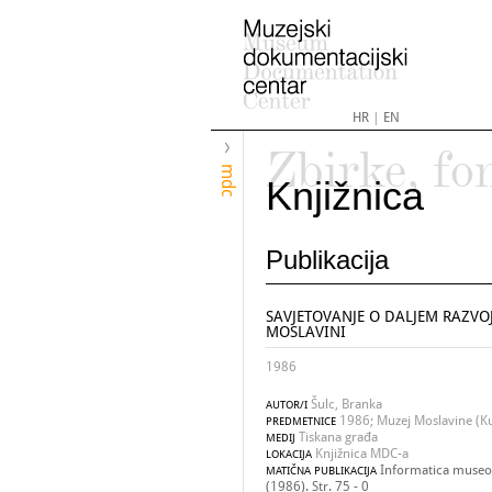
HR
|
EN
Zbirke, fo
mdc
Knjižnica
Publikacija
SAVJETOVANJE O DALJEM RAZVO
MOSLAVINI
1986
Šulc, Branka
AUTOR/I
1986; Muzej Moslavine (Kut
PREDMETNICE
Tiskana građa
MEDIJ
Knjižnica MDC-a
LOKACIJA
Informatica museol
MATIČNA PUBLIKACIJA
(1986). Str. 75 - 0