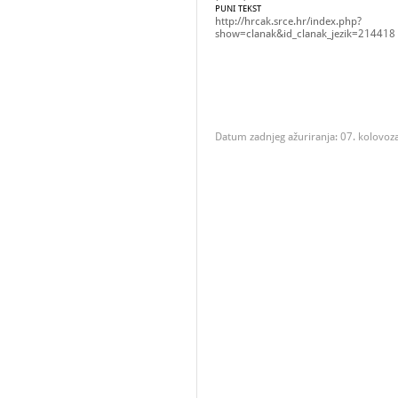
PUNI TEKST
http://hrcak.srce.hr/index.php?
show=clanak&id_clanak_jezik=214418
Datum zadnjeg ažuriranja: 07. kolovoz