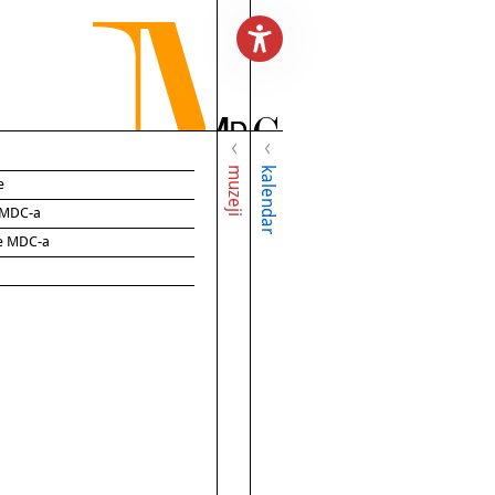
muzeji
kalendar
e
e MDC-a
ce MDC-a