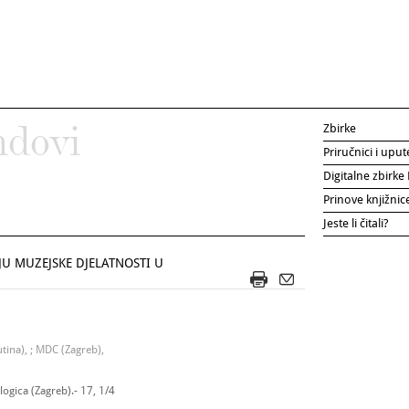
Zbirke
ndovi
Priručnici i uput
Digitalne zbirk
Prinove knjižni
Jeste li čitali?
JU MUZEJSKE DJELATNOSTI U
ina), ; MDC (Zagreb),
ogica (Zagreb).- 17, 1/4