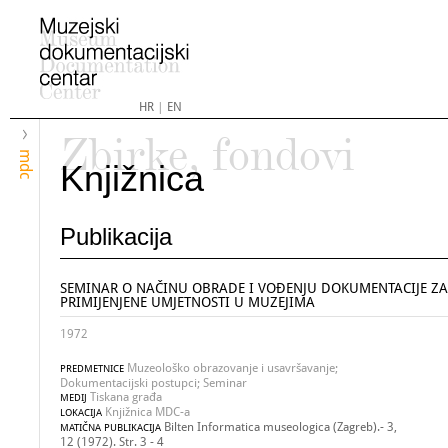
HR
|
EN
Zbirke, fondovi
mdc
Knjižnica
Publikacija
SEMINAR O NAČINU OBRADE I VOĐENJU DOKUMENTACIJE Z
PRIMIJENJENE UMJETNOSTI U MUZEJIMA
1972
Muzeološko obrazovanje i usavršavanje;
PREDMETNICE
Dokumentacijski postupci; Seminar
Tiskana građa
MEDIJ
Knjižnica MDC-a
LOKACIJA
Bilten Informatica museologica (Zagreb).- 3,
MATIČNA PUBLIKACIJA
12 (1972). Str. 3 - 4