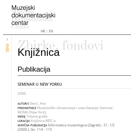
HR
|
EN
Zbirke, fondovi
mdc
Knjižnica
Publikacija
SEMINAR U NEW YORKU
2000.
Dević, Ana
AUTOR/I
Muzeološko obrazovanje i usavršavanje; Seminar;
PREDMETNICE
MOMA (New York),
Tiskana građa
MEDIJ
Knjižnica MDC-a
LOKACIJA
Informatica museologica (Zagreb).- 31, 1/2
MATIČNA PUBLIKACIJA
(2000.). Str. 114 - 115