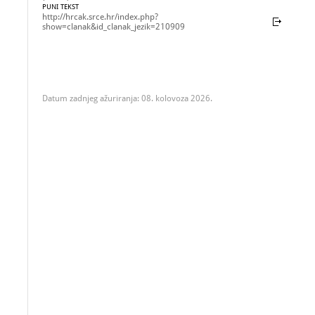
PUNI TEKST
http://hrcak.srce.hr/index.php?
show=clanak&id_clanak_jezik=210909
Datum zadnjeg ažuriranja: 08. kolovoza 2026.